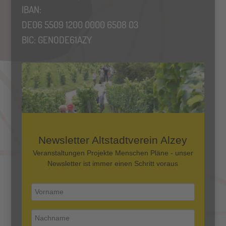
IBAN:
DE06 5509 1200 0000 6508 03
BIC: GENODE61AZY
Newsletter Altstadtverein Alzey
Veranstaltungen Projekte Menschen Pläne - unser
Newsletter ist immer einen Schritt voraus