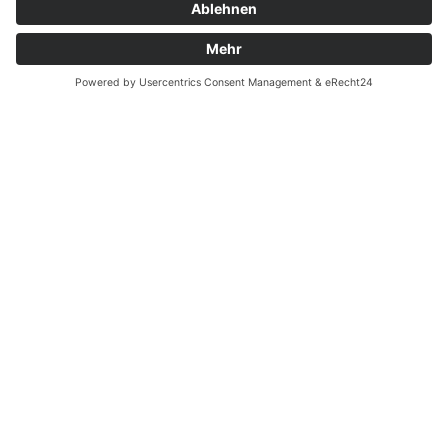
Mail:
kontakt@altstadtvereinalzey.de
Postadresse:
Altstadtverein Alzey e.V.
Flonheimer Straße 3
55232 Alzey
Kontakt & Anfahrt
Bücherspende für das Buchantiquariat
anmelden
Beitrittserklärung