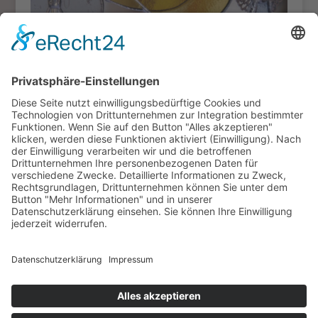
Altstadtverein Alzey e.V.
Kontakt:
Marc Theodor Amstad M.Sc.
(1. Vorsitzender)