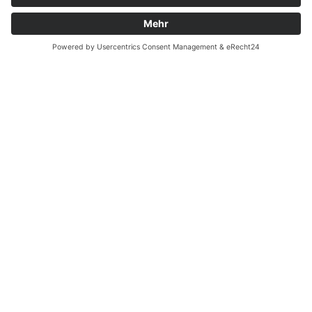
Ja, ich möchte den Newsletter erhalten
Für den Versand unserer Newsletter nutzen wir
rapidmail. Mit Ihrer Anmeldung stimmen Sie zu,
dass die eingegebenen Daten an rapidmail
übermittelt werden. Beachten Sie bitte deren
AGB
und
Datenschutzbestimmungen
.