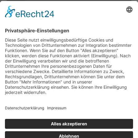
selbstverständlich.
SPENDENKONTO:
Volksbank Alzey-Worms
IBAN:
DE06 5509 1200 0000 6508 03
BIC: GENODE61AZY
Newsletter Altstadtverein Alzey
Veranstaltungen Projekte Menschen Pläne - unser
Newsletter ist immer einen Schritt voraus