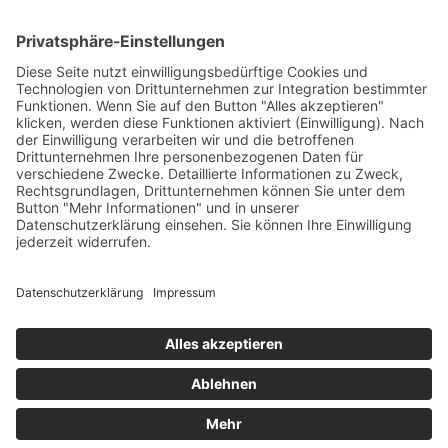
anmelden
Beitrittserklärung
Wir freuen uns über Ihre Spende an
den Verein
Steuerbegünstigte Spenden an den
Altstadtverein – eine Spendenbescheinigung ist
selbstverständlich.
SPENDENKONTO:
Volksbank Alzey-Worms
IBAN:
DE06 5509 1200 0000 6508 03
BIC: GENODE61AZY