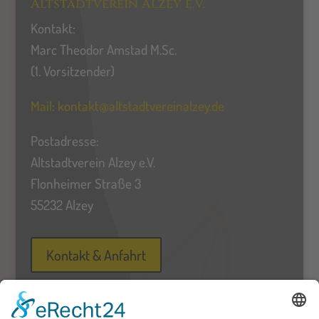
Altstadtverein Alzey e.V.
Kontakt:
Marc Theodor Amstad M.Sc.
(1. Vorsitzender)
Mail:
kontakt@altstadtvereinalzey.de
Postadresse:
Altstadtverein Alzey e.V.
Flonheimer Straße 3
55232 Alzey
Kontakt & Anfahrt
Bücherspende für das Buchantiquariat